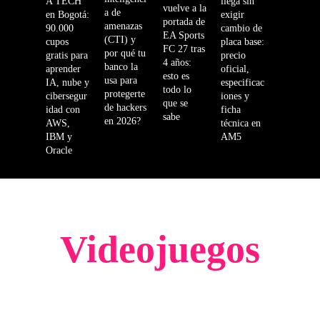
A TECH
llega sin
vuelve a la
2026
a de
en Bogotá:
exigir
portada de
amenazas
90.000
cambio de
La
EA Sports
(CTI) y
cupos
placa base:
FC 27 tras
Alcal
por qué tu
gratis para
precio
4 años:
día
banco la
aprender
oficial,
esto es
usa para
de
IA, nube y
especificac
todo lo
protegerte
cibersegur
iones y
Bog
que se
de hackers
idad con
ficha
otá y
sabe
en 2026?
AWS,
técnica en
AWS
IBM y
AM5
abrie
Oracle
ron
cupo
s
gratu
itos
Videojuegos
en
inteli
genc
ia
artifi
cial,