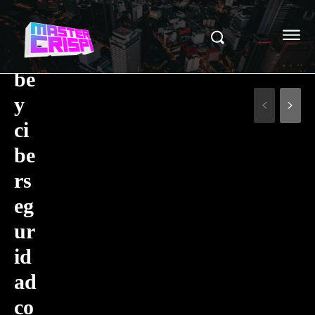
A,
n
u
be
y
ci
be
rs
eg
ur
id
ad
co