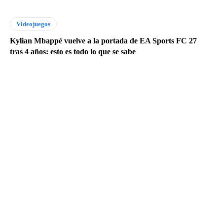
90.0
00
Videojuegos
cupo
s
Kylian Mbappé vuelve a la portada de EA Sports FC 27
gratu
tras 4 años: esto es todo lo que se sabe
itos
en
Bog
otá
para
form
arte
en
IA,
clou
d,
ciber
segu
ridad
y