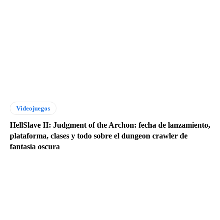
desar
rollo
de
soft
ware
con
AWS
,
IBM.
..
Videojuegos
HellSlave II: Judgment of the Archon: fecha de lanzamiento,
plataforma, clases y todo sobre el dungeon crawler de
fantasía oscura