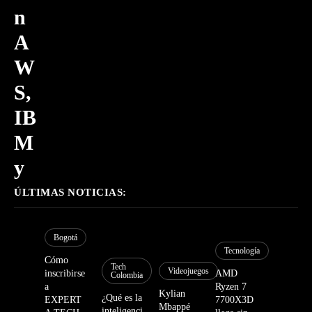
n
A
W
S,
IB
M
y
O
ÚLTIMAS NOTICIAS:
ra
cl
Bogotá
Tecnología
Cómo
e
Tech
Videojuegos
inscribirse
AMD
Colombia
a
Ryzen 7
Kylian
¿Qué es la
EXPERT
7700X3D
27
Mbappé
inteligenci
julio,