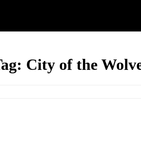
cnología
Tech Colombia
Celulares
Guías
Entreteni
Tag:
City of the Wolv