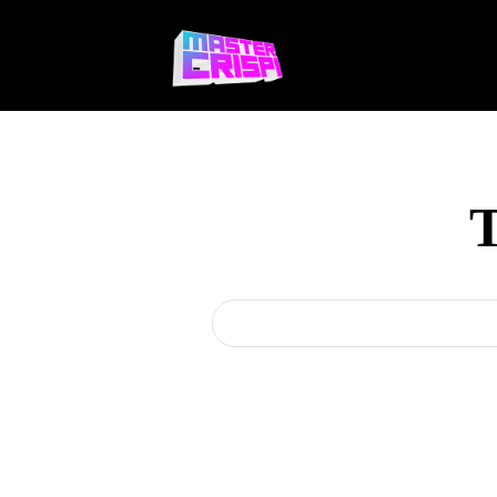
Videojuegos
Te