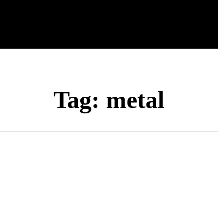
cnología
Tech Colombia
Celulares
Guías
Entreteni
Tag:
metal