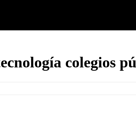
cnología
Tech Colombia
Celulares
Guías
Entreteni
tecnología colegios pú