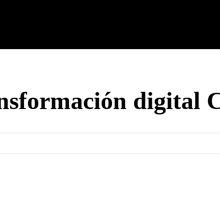
cnología
Tech Colombia
Celulares
Guías
Entreteni
nsformación digital