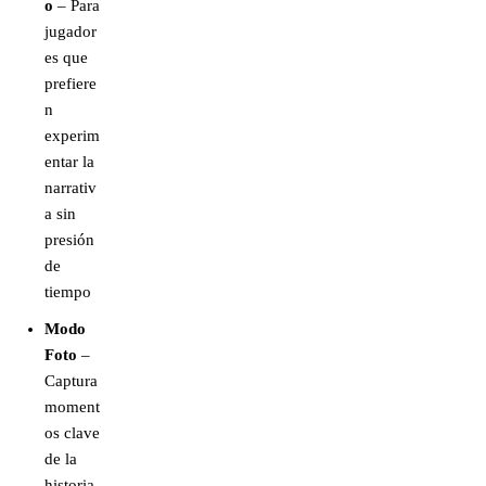
o
– Para
jugador
es que
prefiere
n
experim
entar la
narrativ
a sin
presión
de
tiempo
Modo
Foto
–
Captura
moment
os clave
de la
historia