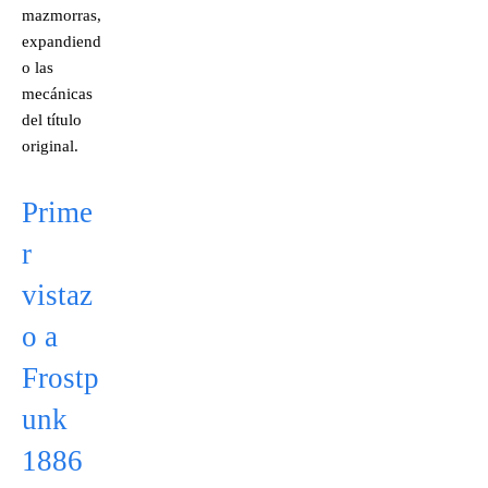
mazmorras,
expandiend
o las
mecánicas
del título
original.
Prime
r
vistaz
o a
Frostp
unk
1886