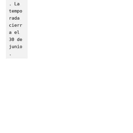
. La 
tempo
rada 
cierr
a el 
30 de 
junio
.