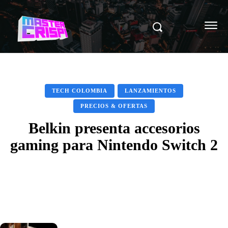
TECH COLOMBIA
LANZAMIENTOS
PRECIOS & OFERTAS
Belkin presenta accesorios
gaming para Nintendo Switch 2
Facebook
X
Pinterest
WhatsAp