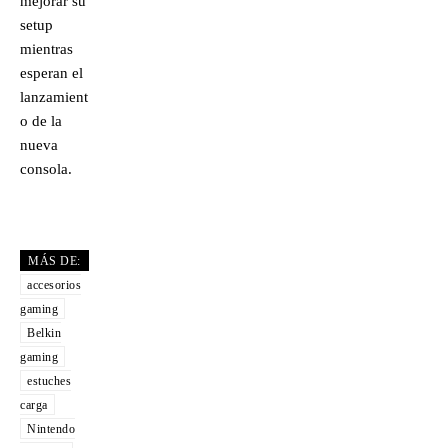
mejorar su
setup
mientras
esperan el
lanzamient
o de la
nueva
consola.
MÁS DE:
accesorios
gaming
Belkin
gaming
estuches
carga
Nintendo