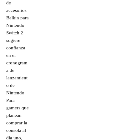
de
accesorios
Belkin para
Nintendo
Switch 2
sugiere
confianza
en el
cronogram
a de
lanzamient
o de
Nintendo.
Para
gamers que
planean
comprar la
consola al
día uno,