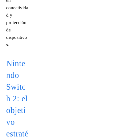
en
conectivida
d y
protección
de
dispositivo
s.
Ninte
ndo
Switc
h 2: el
objeti
vo
estraté