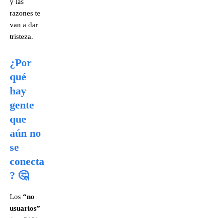
y las
razones te
van a dar
tristeza.
¿Por
qué
hay
gente
que
aún no
se
conecta
? 🤔
Los
“no
usuarios”