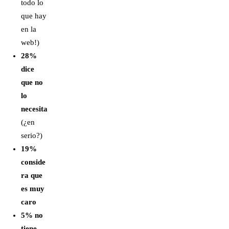
todo lo
que hay
en la
web!)
28%
dice
que no
lo
necesita
(¿en
serio?)
19%
conside
ra que
es muy
caro
5% no
tiene