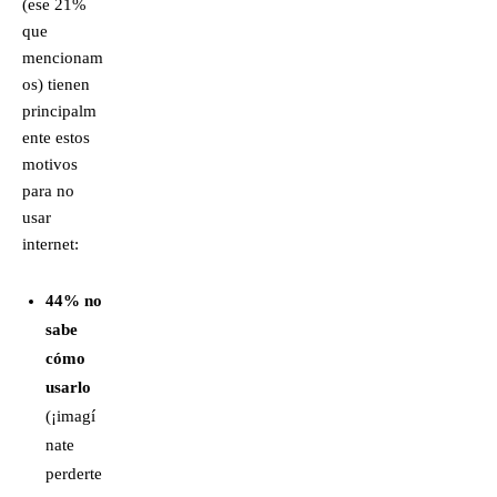
(ese 21%
que
mencionam
os) tienen
principalm
ente estos
motivos
para no
usar
internet:
44% no
sabe
cómo
usarlo
(¡imagí
nate
perderte