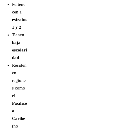
Pertene
cen a
estratos
1 y 2
Tienen
baja
escolari
dad
Residen
en
regione
s como
el
Pacífico
o
Caribe
(no