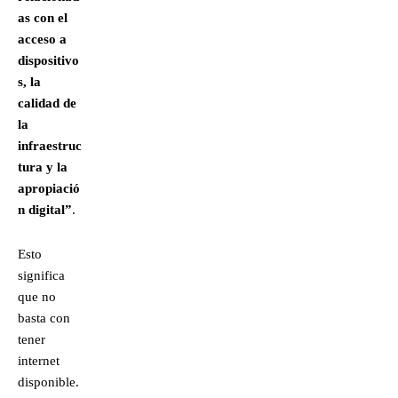
as con el
acceso a
dispositivo
s, la
calidad de
la
infraestruc
tura y la
apropiació
n digital”
.
Esto
significa
que no
basta con
tener
internet
disponible.