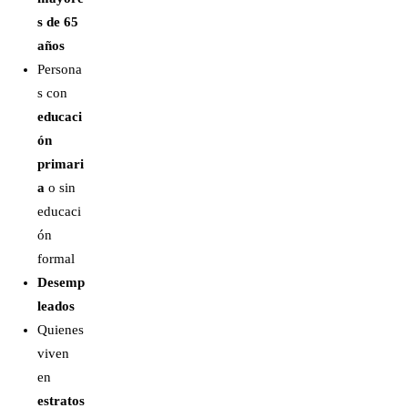
s de 65
años
Persona
s con
educaci
ón
primari
a
o sin
educaci
ón
formal
Desemp
leados
Quienes
viven
en
estratos