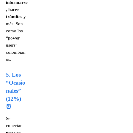
informarse
, hacer
trámites
y
más. Son
como los
“power
users”
colombian
os.
5. Los
“Ocasio
nales”
(12%)
⏰
Se
conectan
una vez