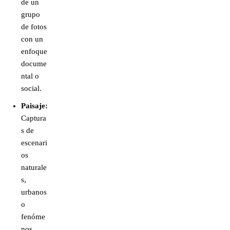
de un
grupo
de fotos
con un
enfoque
docume
ntal o
social.
Paisaje:
Captura
s de
escenari
os
naturale
s,
urbanos
o
fenóme
nos