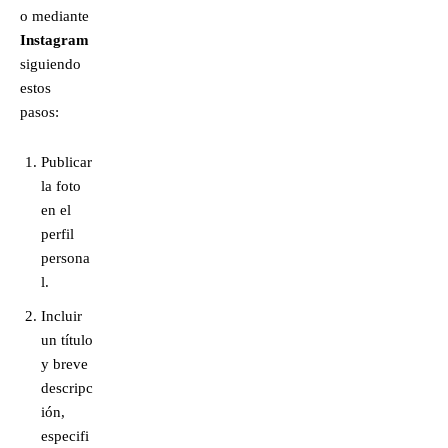
o mediante
Instagram
siguiendo
estos
pasos:
Publicar
la foto
en el
perfil
persona
l.
Incluir
un título
y breve
descripc
ión,
especifi