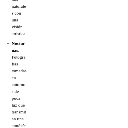
naturale
s con
una
visión
artística.
Noctur
nas:
Fotogra
fías
tomadas
en
entorno
s de
poca
luz que
transmit
an una
atmósfe