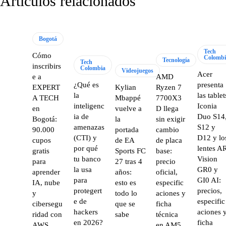
Artículos relacionados
Bogotá
Tech
Cómo
Colombi
Tecnología
Tech
inscribirs
Colombia
Videojuegos
Acer
e a
AMD
¿Qué es
presenta
EXPERT
Kylian
Ryzen 7
la
las tablet
A TECH
Mbappé
7700X3
inteligenc
Iconia
en
vuelve a
D llega
ia de
Duo S14
Bogotá:
la
sin exigir
amenazas
S12 y
90.000
portada
cambio
(CTI) y
D12 y lo
cupos
de EA
de placa
por qué
lentes A
gratis
Sports FC
base:
tu banco
Vision
para
27 tras 4
precio
la usa
GR0 y
aprender
años:
oficial,
para
GI0 AI:
IA, nube
esto es
especific
protegert
precios,
y
todo lo
aciones y
e de
especific
cibersegu
que se
ficha
hackers
aciones 
ridad con
sabe
técnica
en 2026?
ficha
AWS,
en AM5