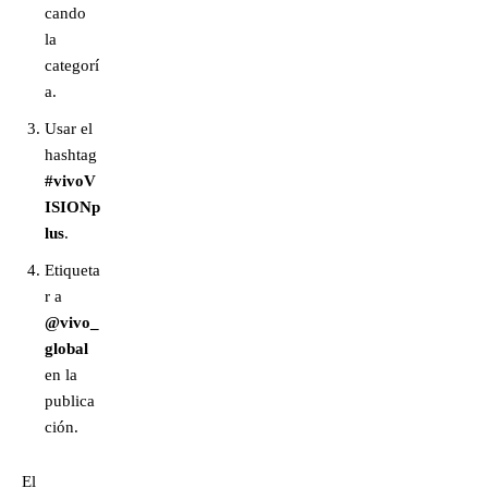
cando
la
categorí
a.
Usar el
hashtag
#vivoV
ISIONp
lus
.
Etiqueta
r a
@vivo_
global
en la
publica
ción.
El