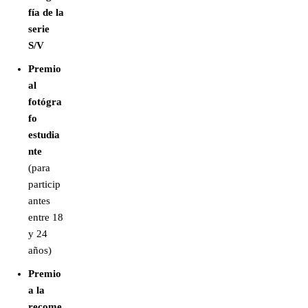
fía de la
serie
S/V
Premio
al
fotógra
fo
estudia
nte
(para
particip
antes
entre 18
y 24
años)
Premio
a la
recome