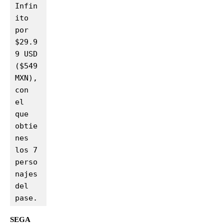
Infin
ito 
por 
$29.9
9 USD 
($549 
MXN), 
con 
el 
que 
obtie
nes 
los 7 
perso
najes 
del 
pase.
SEGA