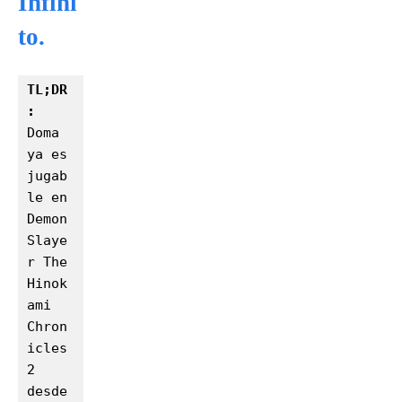
Infini
to.
TL;DR
:
Doma 
ya es 
jugab
le en 
Demon 
Slaye
r The 
Hinok
ami 
Chron
icles 
2 
desde 