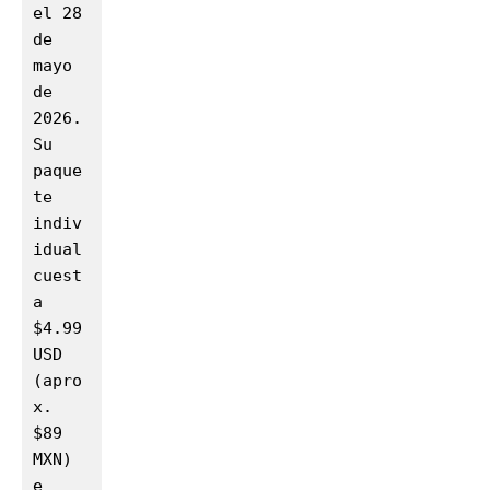
el 28 
de 
mayo 
de 
2026. 
Su 
paque
te 
indiv
idual 
cuest
a 
$4.99 
USD 
(apro
x. 
$89 
MXN) 
e 