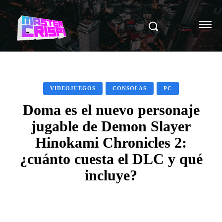
VIDEOJUEGOS
CONSOLAS
PC
Doma es el nuevo personaje
jugable de Demon Slayer
Hinokami Chronicles 2:
¿cuánto cuesta el DLC y qué
incluye?
Facebook
X
Pinterest
WhatsAp