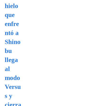
hielo
que
enfre
ntó a
Shino
bu
llega
al
modo
Versu
s y
cierra