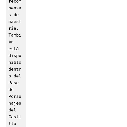
recom
pensa
s de 
maest
ría. 
Tambi
én 
está 
dispo
nible 
dentr
o del 
Pase 
de 
Perso
najes 
del 
Casti
llo 