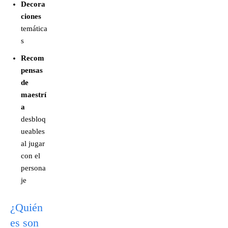
Decora
ciones
temática
s
Recom
pensas
de
maestrí
a
desbloq
ueables
al jugar
con el
persona
je
¿Quién
es son