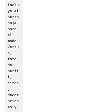
inclu
ye el 
perso
naje 
para 
el 
modo 
Versu
s, 
foto 
de 
perfi
l, 
citas
, 
decor
acion
es y 