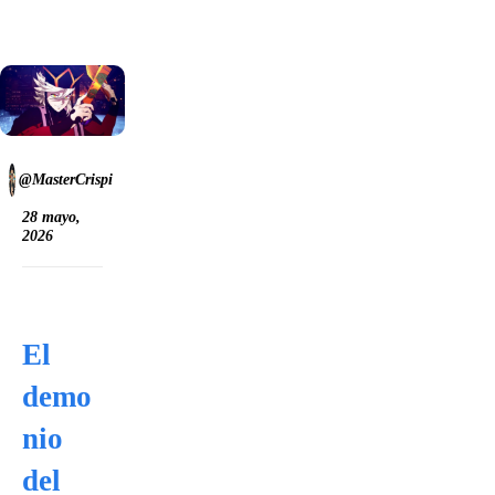
@MasterCrispi
28 mayo,
2026
El
demo
nio
del