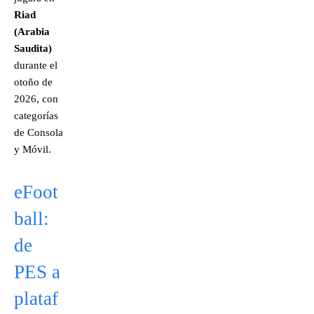
Riad
(Arabia
Saudita)
durante el
otoño de
2026, con
categorías
de Consola
y Móvil.
eFoot
ball:
de
PES a
plataf