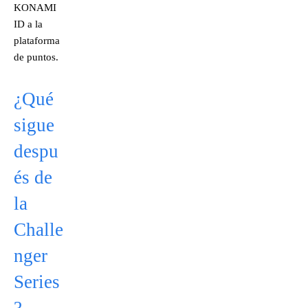
KONAMI
ID a la
plataforma
de puntos.
¿Qué
sigue
despu
és de
la
Challe
nger
Series