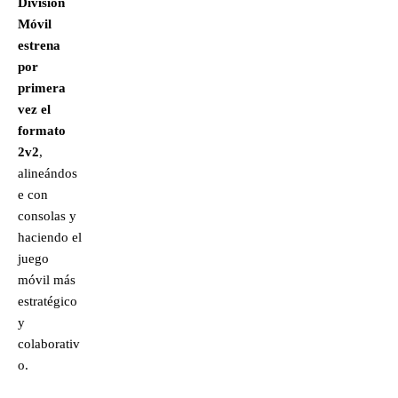
División
Móvil
estrena
por
primera
vez el
formato
2v2
,
alineándos
e con
consolas y
haciendo el
juego
móvil más
estratégico
y
colaborativ
o.