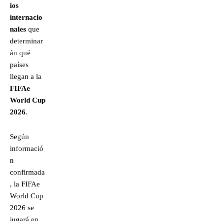
ios
internacio
nales
que
determinar
án qué
países
llegan a la
FIFAe
World Cup
2026
.
Según
informació
n
confirmada
, la FIFAe
World Cup
2026 se
jugará en