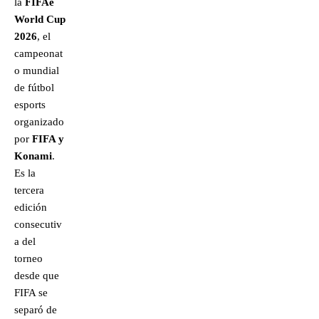
la
FIFAe
World Cup
2026
, el
campeonat
o mundial
de fútbol
esports
organizado
por
FIFA y
Konami
.
Es la
tercera
edición
consecutiv
a del
torneo
desde que
FIFA se
separó de