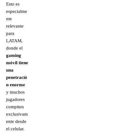
Esto es
especialme
nte
relevante
para
LATAM,
donde el
gaming
móvil tiene
una
penetració
n enorme
y muchos
jugadores
compiten
exclusivam
ente desde
el celular.