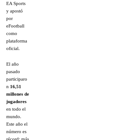
EA Sports
y apostó
por
eFootball
como
plataforma
oficial.
El año
pasado
participaro
n
16,51
millones de
jugadores
en todo el
mundo.
Este año el
número es
récord: más