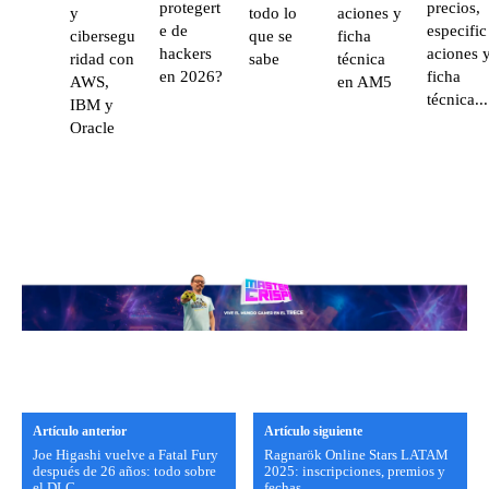
protegert
precios,
y
todo lo
aciones y
e de
especific
cibersegu
que se
ficha
hackers
aciones 
ridad con
sabe
técnica
en 2026?
ficha
AWS,
en AM5
técnica...
IBM y
Oracle
Artículo anterior
Artículo siguiente
Joe Higashi vuelve a Fatal Fury
Ragnarök Online Stars LATAM
después de 26 años: todo sobre
2025: inscripciones, premios y
el DLC
fechas