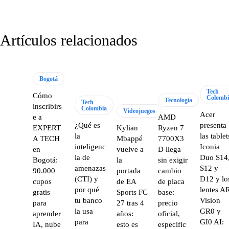
Artículos relacionados
Bogotá
Tech
Cómo
Colombi
Tecnología
Tech
inscribirs
Colombia
Videojuegos
Acer
e a
AMD
¿Qué es
presenta
EXPERT
Kylian
Ryzen 7
la
las tablet
A TECH
Mbappé
7700X3
inteligenc
Iconia
en
vuelve a
D llega
ia de
Duo S14
Bogotá:
la
sin exigir
amenazas
S12 y
90.000
portada
cambio
(CTI) y
D12 y lo
cupos
de EA
de placa
por qué
lentes A
gratis
Sports FC
base:
tu banco
Vision
para
27 tras 4
precio
la usa
GR0 y
aprender
años:
oficial,
para
GI0 AI:
IA, nube
esto es
especific