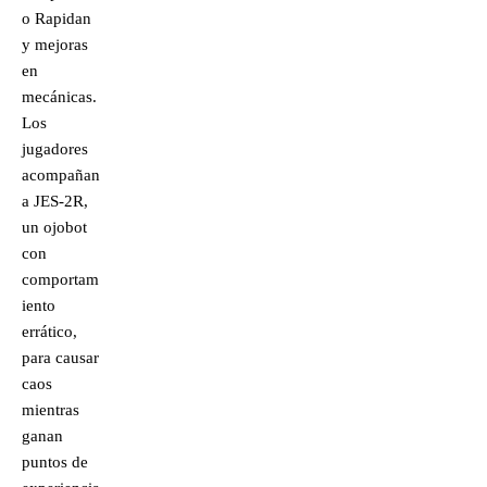
o Rapidan
y mejoras
en
mecánicas.
Los
jugadores
acompañan
a JES-2R,
un ojobot
con
comportam
iento
errático,
para causar
caos
mientras
ganan
puntos de