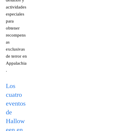
desafíos y
actividades
especiales
para
obtener
recompens
as
exclusivas
de terror en
Appalachia
.
Los
cuatro
eventos
de
Hallow
een en