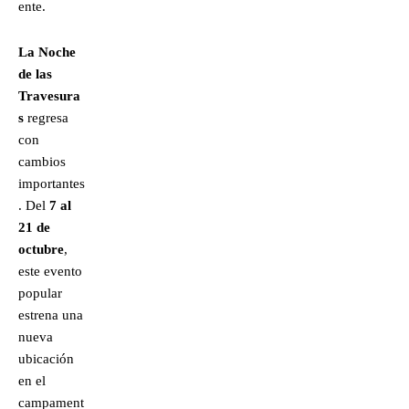
ente.
La Noche
de las
Travesura
s
regresa
con
cambios
importantes
. Del
7 al
21 de
octubre
,
este evento
popular
estrena una
nueva
ubicación
en el
campament