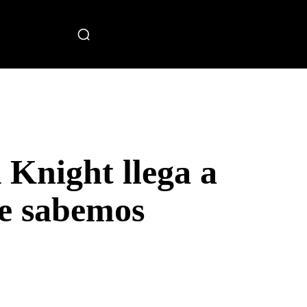
miento
Knight llega a
ue sabemos
Telegram
Copy URL