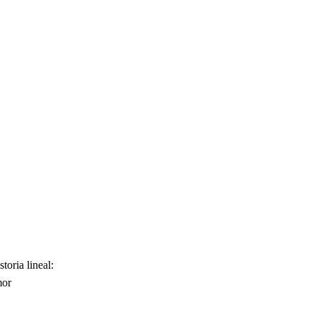
oria lineal:
mor