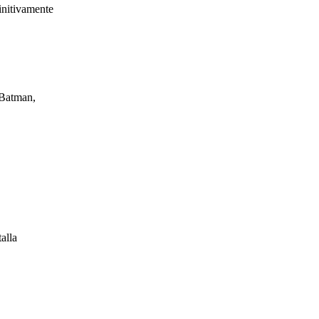
initivamente
 Batman,
alla