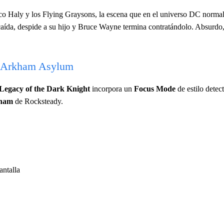
irco Haly y los Flying Graysons, la escena que en el universo DC norm
caída, despide a su hijo y Bruce Wayne termina contratándolo. Absurdo,
n: Arkham Asylum
Legacy of the Dark Knight
incorpora un
Focus Mode
de estilo detec
kham
de Rocksteady.
antalla