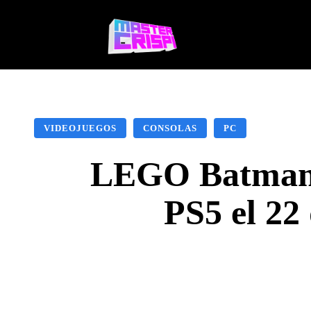
Videojuegos
Te
VIDEOJUEGOS
CONSOLAS
PC
LEGO Batman: 
PS5 el 22
Facebook
X
Pinte
CUOTA