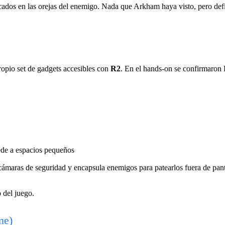
icados en las orejas del enemigo. Nada que Arkham haya visto, pero def
ropio set de gadgets accesibles con
R2
. En el hands-on se confirmaron
ede a espacios pequeños
cámaras de seguridad y encapsula enemigos para patearlos fuera de pant
 del juego.
me)