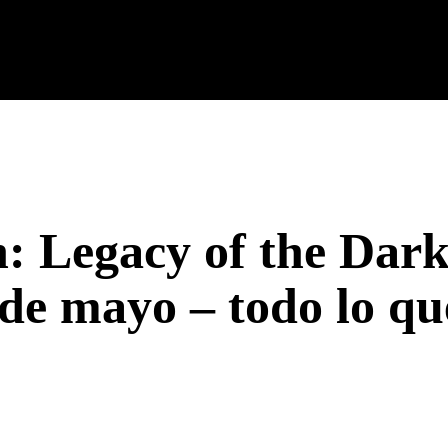
cnología
Tech Colombia
Celulares
Guías
Entreteni
Legacy of the Dark 
 de mayo – todo lo q
rest
WhatsApp
Linkedin
Email