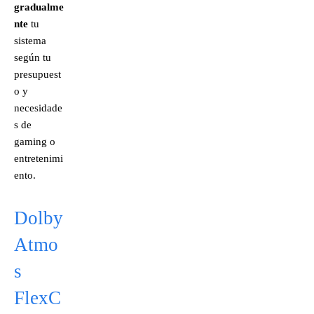
gradualme
nte
tu
sistema
según tu
presupuest
o y
necesidade
s de
gaming o
entretenimi
ento.
Dolby
Atmo
s
FlexC