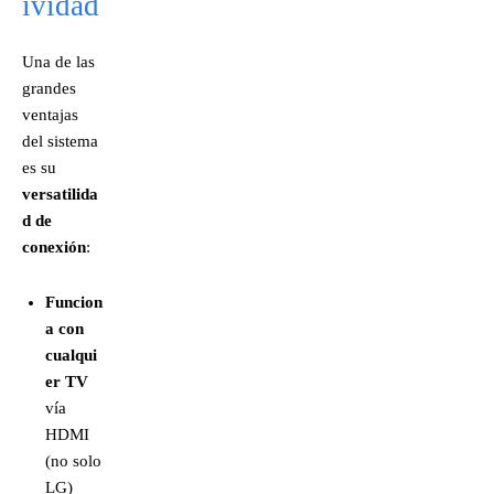
ividad
Una de las
grandes
ventajas
del sistema
es su
versatilida
d de
conexión
:
Funcion
a con
cualqui
er TV
vía
HDMI
(no solo
LG)