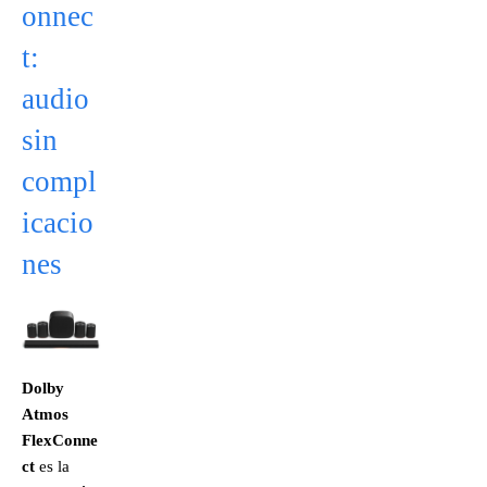
onnec
t:
audio
sin
compl
icacio
nes
Dolby
Atmos
FlexConne
ct
es la