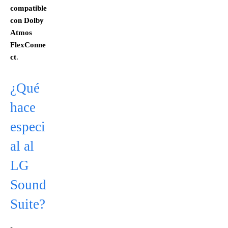
compatible
con Dolby
Atmos
FlexConne
ct
.
¿Qué
hace
especi
al al
LG
Sound
Suite?