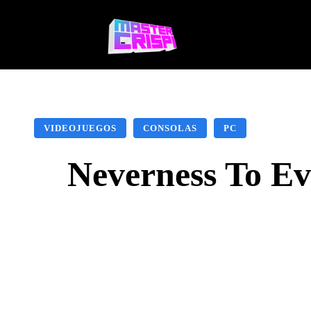
Videojuegos
Te
VIDEOJUEGOS
CONSOLAS
PC
Neverness To Ev
Facebook
X
Pinte
CUOTA