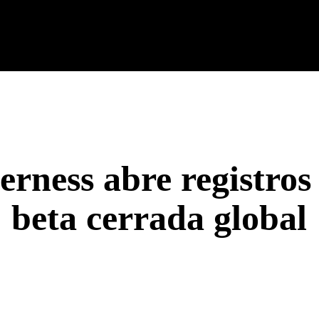
cnología
Tech Colombia
Celulares
Guías
Entreteni
erness abre registros
beta cerrada global
rest
WhatsApp
Linkedin
Email
T