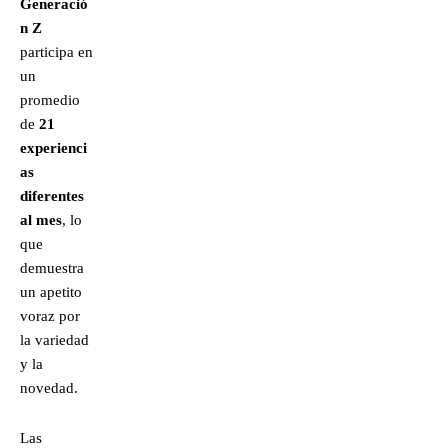
Generació
n Z
participa en
un
promedio
de
21
experienci
as
diferentes
al mes
, lo
que
demuestra
un apetito
voraz por
la variedad
y la
novedad.
Las