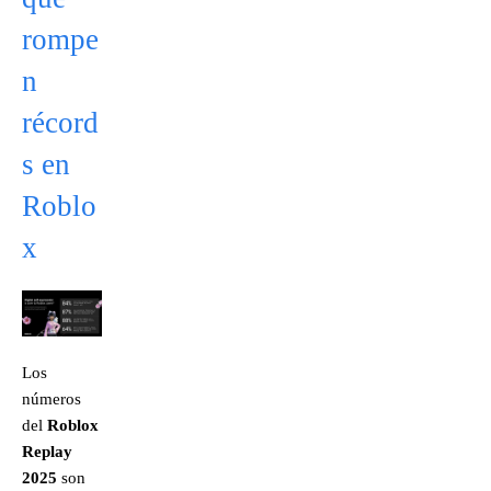
rompe
n
récord
s en
Roblo
x
Los
números
del
Roblox
Replay
2025
son