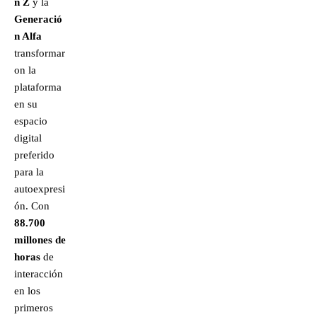
n Z
y la
Generació
n Alfa
transformar
on la
plataforma
en su
espacio
digital
preferido
para la
autoexpresi
ón. Con
88.700
millones de
horas
de
interacción
en los
primeros