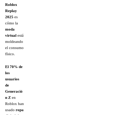
Roblox
Replay
2025
es
cómo la
moda
virtual
está
moldeando
el consumo
físico.
El 70% de
los
usuarios
de
Generació
n Z
en
Roblox han
usado
ropa