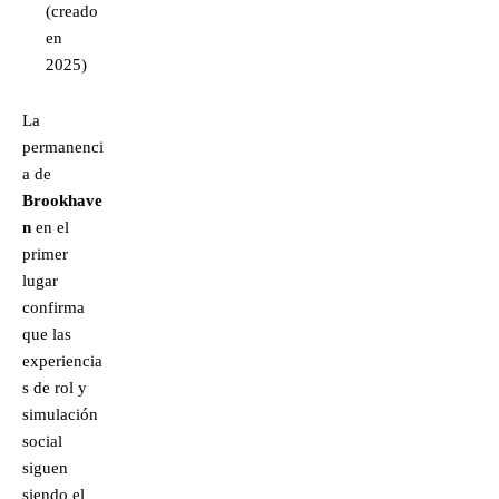
(creado
en
2025)
La
permanenci
a de
Brookhave
n
en el
primer
lugar
confirma
que las
experiencia
s de rol y
simulación
social
siguen
siendo el