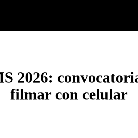
cnología
Tech Colombia
Celulares
Guías
Entreteni
2026: convocatoria 
filmar con celular
rest
WhatsApp
Linkedin
Email