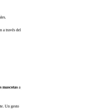
ales.
 a través del
us mascotas
a
te. Un gesto