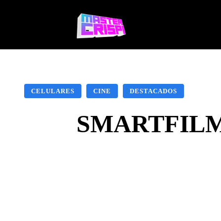
Videojuegos
Te
CELULARES
CINE
DESTACADOS
SMARTFILMS 
Facebook
X
Pinte
CUOTA