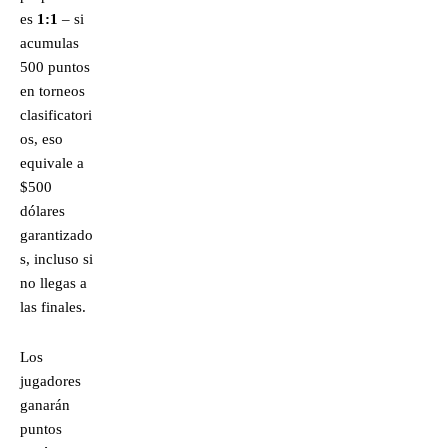
es
1:1
– si
acumulas
500 puntos
en torneos
clasificatori
os, eso
equivale a
$500
dólares
garantizado
s, incluso si
no llegas a
las finales.
Los
jugadores
ganarán
puntos