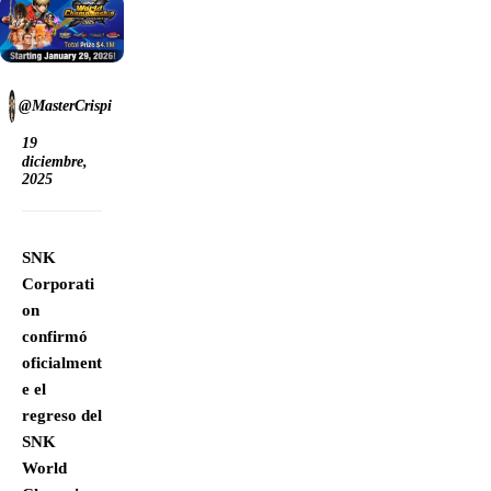
@MasterCrispi
19
diciembre,
2025
SNK
Corporati
on
confirmó
oficialment
e el
regreso del
SNK
World