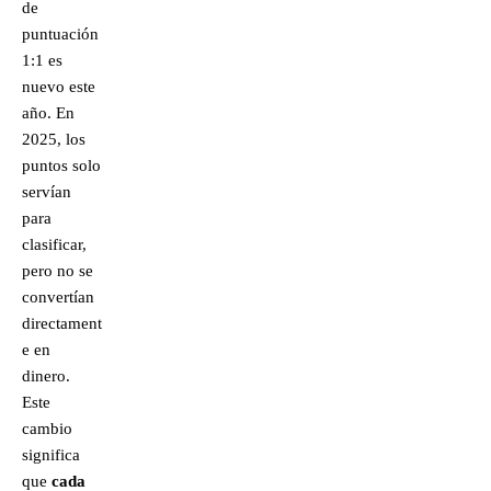
de
puntuación
1:1 es
nuevo este
año. En
2025, los
puntos solo
servían
para
clasificar,
pero no se
convertían
directament
e en
dinero.
Este
cambio
significa
que
cada