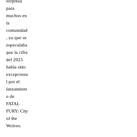
sorpresa
para
muchos en
la
comunidad
, ya que se
especulaba
que la cifra
del 2025
había sido
excepciona
l por el
lanzamient
o de
FATAL
FURY: City
of the
Wolves.