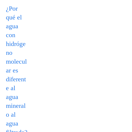
¿Por
qué el
agua
con
hidróge
no
molecul
ar es
diferent
e al
agua
mineral
o al
agua