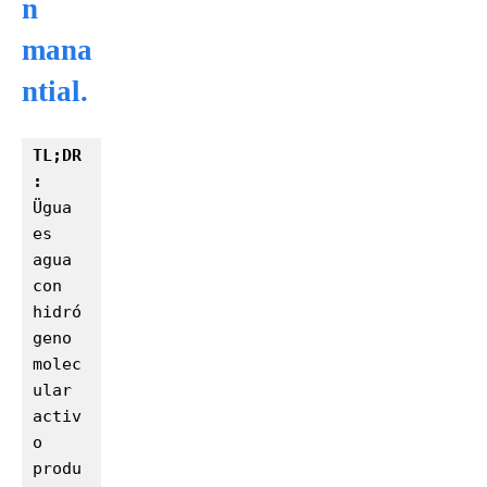
n
mana
ntial.
TL;DR
: 
Ügua 
es 
agua 
con 
hidró
geno 
molec
ular 
activ
o 
produ