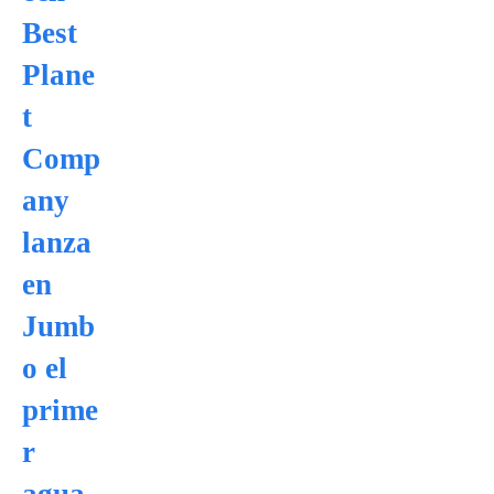
Best
Plane
t
Comp
any
lanza
en
Jumb
o el
prime
r