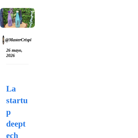
@MasterCrispi
26 mayo,
2026
La
startu
p
deept
ech