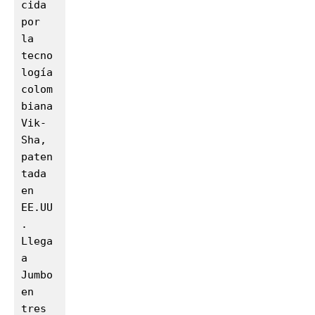
cida 
por 
la 
tecno
logía 
colom
biana 
Vik-
Sha, 
paten
tada 
en 
EE.UU
. 
Llega 
a 
Jumbo 
en 
tres 