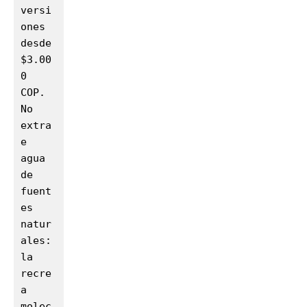
versi
ones 
desde 
$3.00
0 
COP. 
No 
extra
e 
agua 
de 
fuent
es 
natur
ales: 
la 
recre
a 
molec