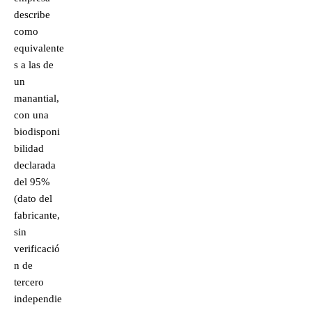
describe
como
equivalente
s a las de
un
manantial,
con una
biodisponi
bilidad
declarada
del 95%
(dato del
fabricante,
sin
verificació
n de
tercero
independie