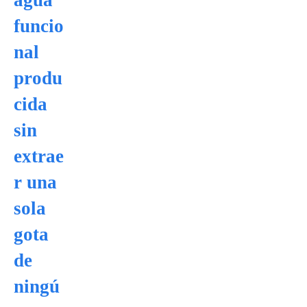
agua
funcio
nal
produ
cida
sin
extrae
r una
sola
gota
de
ningú