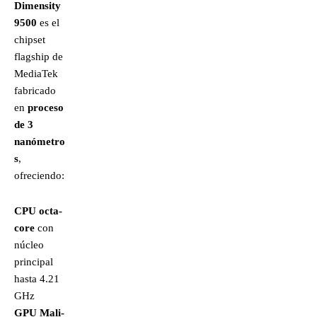
Dimensity
9500
es el
chipset
flagship de
MediaTek
fabricado
en
proceso
de 3
nanómetro
s
,
ofreciendo:
CPU octa-
core
con
núcleo
principal
hasta 4.21
GHz
GPU Mali-