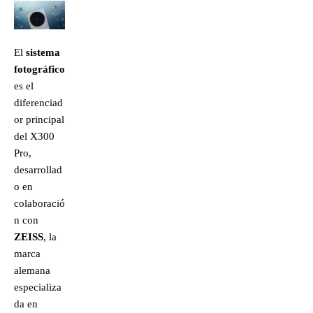
El
sistema
fotográfico
es el
diferenciad
or principal
del X300
Pro,
desarrollad
o en
colaboració
n con
ZEISS
, la
marca
alemana
especializa
da en