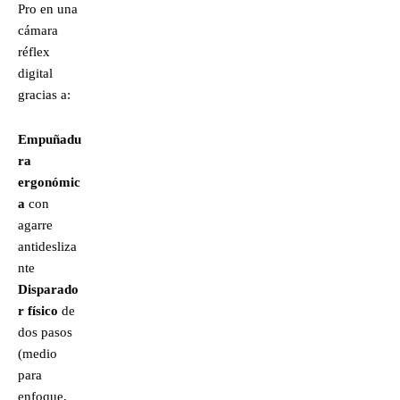
Pro en una
cámara
réflex
digital
gracias a:
Empuñadu
ra
ergonómic
a
con
agarre
antidesliza
nte
Disparado
r físico
de
dos pasos
(medio
para
enfoque,