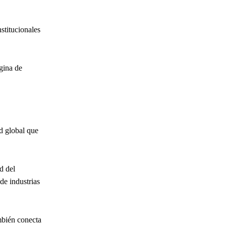
stitucionales
ágina de
d global que
d del
de industrias
mbién conecta