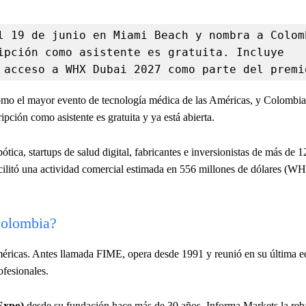
l 19 de junio en Miami Beach y nombra a Colomb
ipción como asistente es gratuita. Incluye 
 acceso a WHX Dubai 2027 como parte del premi
omo el mayor evento de tecnología médica de las Américas, y Colombia
pción como asistente es gratuita y ya está abierta.
tica, startups de salud digital, fabricantes e inversionistas de más de 1
acilitó una actividad comercial estimada en 556 millones de dólares (
Colombia?
éricas. Antes llamada FIME, opera desde 1991 y reunió en su última e
ofesionales.
Expo)
desde su fundación hace más de 30 años. Informa Markets la re