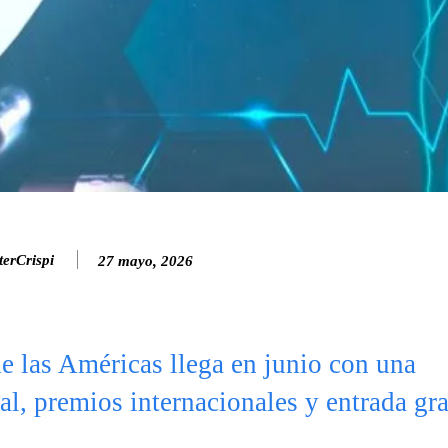
erCrispi
27 mayo, 2026
e las Américas llega en junio con una
al, premios internacionales y entrada gra