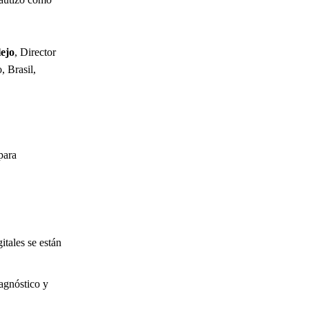
lejo
, Director
 Brasil,
para
itales se están
agnóstico y