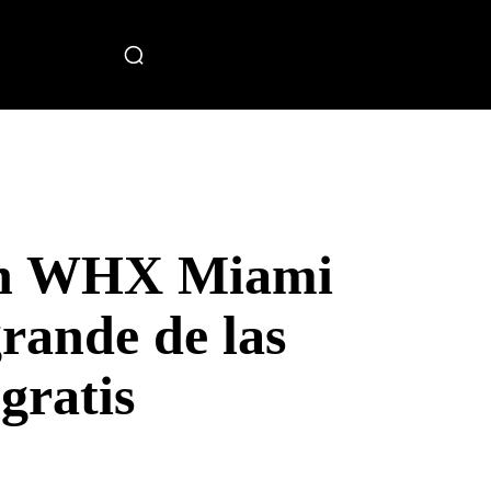
miento
 en WHX Miami
grande de las
gratis