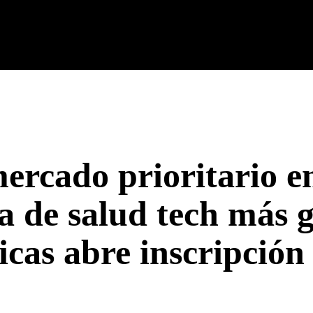
cnología
Tech Colombia
Celulares
Guías
Entreteni
mercado prioritario
ia de salud tech más 
cas abre inscripción 