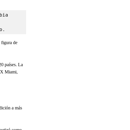
ia 
o.
 figura de
20 países. La
WHX Miami,
dición a más
bautizó como