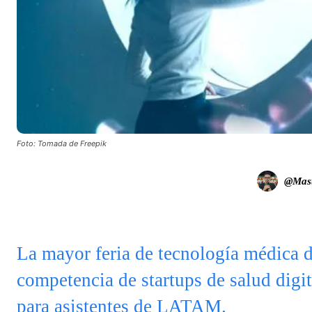
Foto: Tomada de Freepik
@Mast
La mayor feria de tecnología médica d
competencia de startups de salud digit
para asistentes de LATAM.