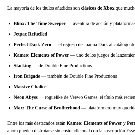
La mayoría de los títulos añadidos son
clásicos de Xbox
que muchos
Blinx: The Time Sweeper
— aventura de acción y plataformas
Jetpac Refuelled
Perfect Dark Zero
— el regreso de Joanna Dark al catálogo del
Kameo: Elements of Power
— uno de los juegos de lanzamien
Stacking
— de Double Fine Productions
Iron Brigade
— también de Double Fine Productions
Massive Chalice
Neon Abyss
— roguelike de Veewo Games, el título más recien
Max: The Curse of Brotherhood
— plataformero muy querido 
Entre los más destacados están
Kameo: Elements of Power
y
Per
ahora pueden disfrutarse sin costo adicional con la suscripción Esse