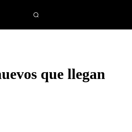
miento
uevos que llegan
Telegram
Copy URL