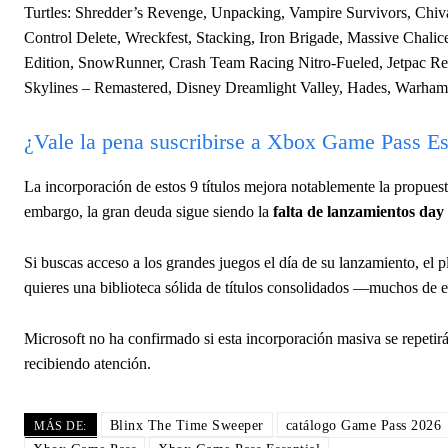
Turtles: Shredder’s Revenge, Unpacking, Vampire Survivors, Chiva
Control Delete, Wreckfest, Stacking, Iron Brigade, Massive Chalic
Edition, SnowRunner, Crash Team Racing Nitro-Fueled, Jetpac Ref
Skylines – Remastered, Disney Dreamlight Valley, Hades, Warha
¿Vale la pena suscribirse a Xbox Game Pass Es
La incorporación de estos 9 títulos mejora notablemente la propuest
embargo, la gran deuda sigue siendo la
falta de lanzamientos day
Si buscas acceso a los grandes juegos el día de su lanzamiento, el p
quieres una biblioteca sólida de títulos consolidados —muchos de 
Microsoft no ha confirmado si esta incorporación masiva se repetirá
recibiendo atención.
Blinx The Time Sweeper
catálogo Game Pass 2026
MÁS DE: