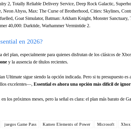
lry 2, Totally Reliable Delivery Service, Deep Rock Galactic, Superh
e, Neon Abyss, Max: The Curse of Brotherhood, Cities: Skylines, Contr
uelled, Goat Simulator, Batman: Arkham Knight, Monster Sanctuary, T
mmer 40,000: Darktide, Warhammer Vermintide 2.
sential en 2026?
a del plan, especialmente para quienes disfrutan de los clásicos de Xbo
 one
y la ausencia de títulos recientes.
lan Ultimate sigue siendo la opción indicada. Pero si tu presupuesto es 
ellos excelentes—,
Essential es ahora una opción más difícil de igno
 en los próximos meses, pero la señal es clara: el plan más barato de G
juegos Game Pass
Kameo Elements of Power
Microsoft
Xbox