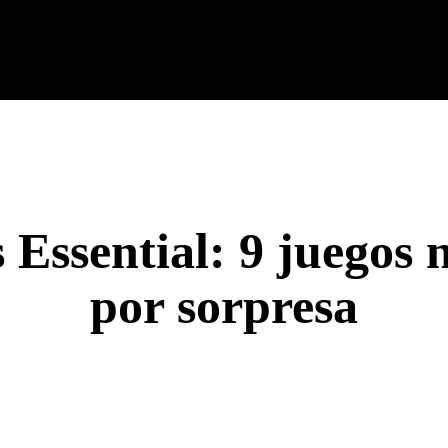
cnología
Tech Colombia
Celulares
Guías
Entreteni
Essential: 9 juegos n
por sorpresa
rest
WhatsApp
Linkedin
Email