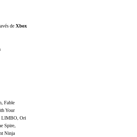
través de
Xbox
a
n, Fable
ith Your
r, LIMBO, Ori
e Spire,
nt Ninja