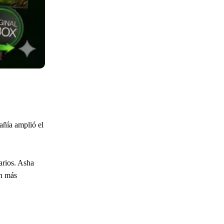
añía amplió el
arios. Asha
an más