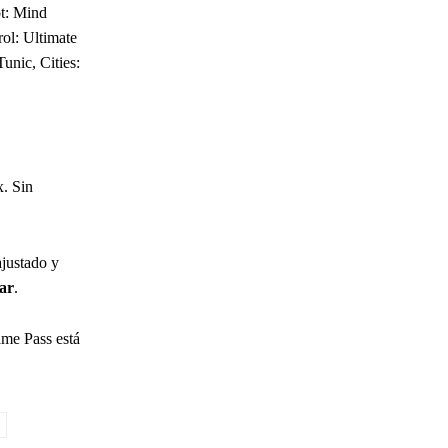
ot: Mind
ol: Ultimate
unic, Cities:
x. Sin
ajustado y
rar
.
ame Pass está