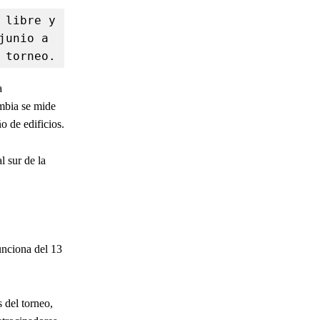
libre y 
unio a 
 torneo.
a
mbia se mide
o de edificios.
 sur de la
unciona del 13
 del torneo,