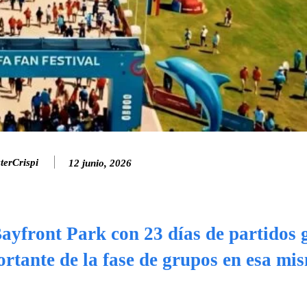
erCrispi
12 junio, 2026
ayfront Park con 23 días de partidos g
rtante de la fase de grupos en esa mi