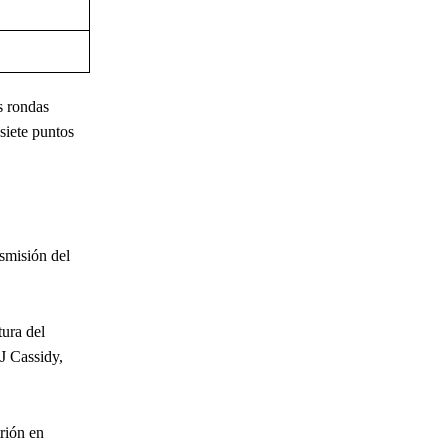
s rondas
 siete puntos
smisión del
ura del
DJ Cassidy,
rión en