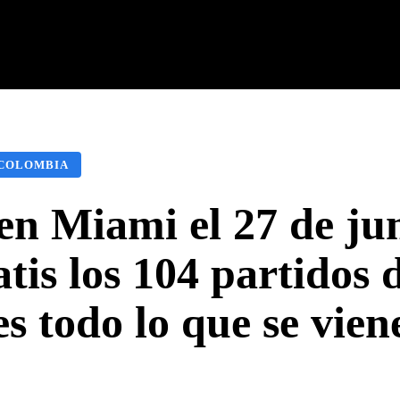
cnología
Tech Colombia
Celulares
Guías
Entreteni
COLOMBIA
en Miami el 27 de jun
atis los 104 partidos
es todo lo que se vien