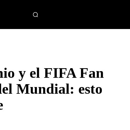
miento
io y el FIFA Fan
 del Mundial: esto
e