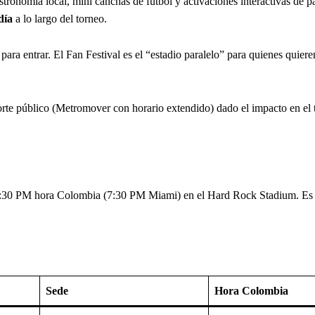
tronomía local, mini canchas de fútbol y activaciones interactivas de p
día
a lo largo del torneo.
ara entrar. El Fan Festival es el “estadio paralelo” para quienes quieren
te público (Metromover con horario extendido) dado el impacto en el t
 6:30 PM hora Colombia (7:30 PM Miami) en el Hard Rock Stadium. Es e
Sede
Hora Colombia