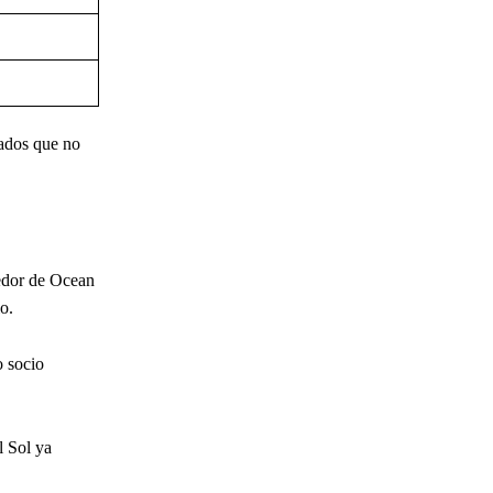
nados que no
redor de Ocean
o.
o socio
l Sol ya