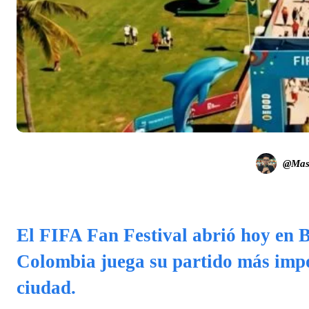
@Mast
El FIFA Fan Festival abrió hoy en B
Colombia juega su partido más impo
ciudad.