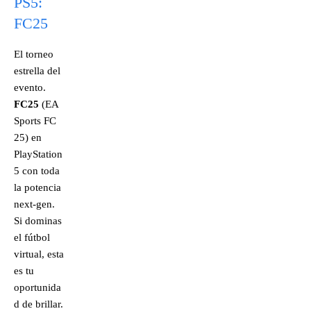
PS5:
FC25
El torneo
estrella del
evento.
FC25
(EA
Sports FC
25) en
PlayStation
5 con toda
la potencia
next-gen.
Si dominas
el fútbol
virtual, esta
es tu
oportunida
d de brillar.