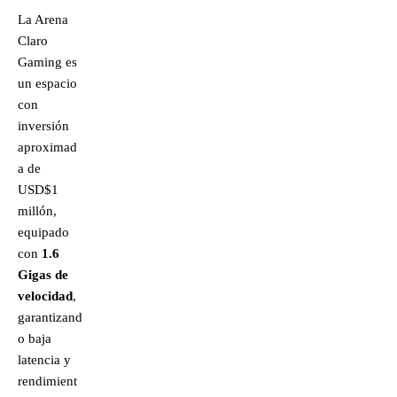
La Arena
Claro
Gaming es
un espacio
con
inversión
aproximad
a de
USD$1
millón,
equipado
con
1.6
Gigas de
velocidad
,
garantizand
o baja
latencia y
rendimient