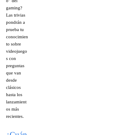
o” del
gaming?
Las trivias
pondrán a
prueba tu
conocimien
to sobre
videojuego
s con
preguntas
que van
desde
clásicos
hasta los
lanzamient
os más
recientes.
¿Cuán