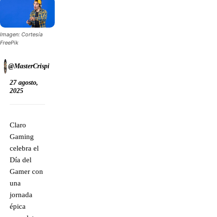
Imagen: Cortesía
FreePik
@MasterCrispi
27 agosto,
2025
Claro
Gaming
celebra el
Día del
Gamer con
una
jornada
épica