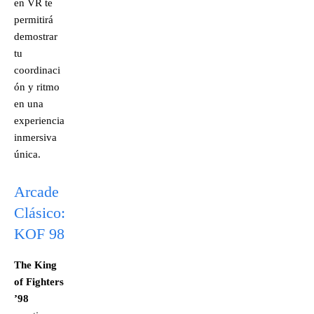
en VR te
permitirá
demostrar
tu
coordinaci
ón y ritmo
en una
experiencia
inmersiva
única.
Arcade
Clásico:
KOF 98
The King
of Fighters
’98