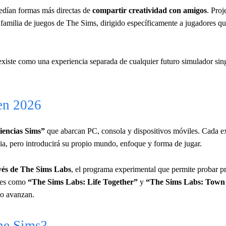
pedían formas más directas de
compartir creatividad con amigos
. Pro
 familia de juegos de The Sims, dirigido específicamente a jugadores q
xiste como una experiencia separada de cualquier futuro simulador sin
 en 2026
iencias Sims”
que abarcan PC, consola y dispositivos móviles. Cada e
icia, pero introducirá su propio mundo, enfoque y forma de jugar.
avés de The Sims Labs
, el programa experimental que permite probar pr
les como
“The Sims Labs: Life Together”
y
“The Sims Labs: Town 
no avanzan.
The Sims?