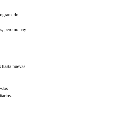
programado.
as, pero no hay
s hasta nuevas
estos
tarios.