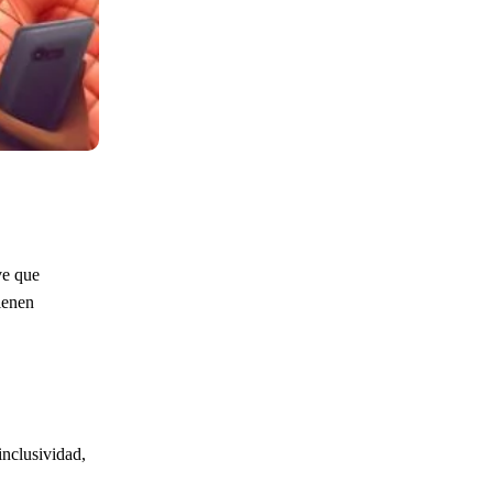
ve que
ienen
inclusividad,