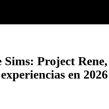
cnología
Tech Colombia
Celulares
Guías
Entreteni
e Sims: Project Rene,
experiencias en 2026
rest
WhatsApp
Linkedin
Email