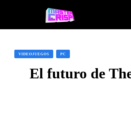
Videojuegos
Te
VIDEOJUEGOS
PC
El futuro de Th
Facebook
X
Pinte
CUOTA