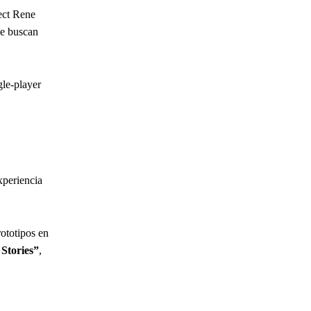
ject Rene
ue buscan
gle-player
xperiencia
ototipos en
Stories”
,