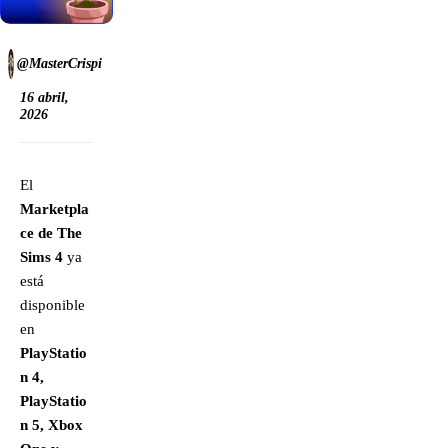
@MasterCrispi
16 abril,
2026
El
Marketpla
ce de The
Sims 4
ya
está
disponible
en
PlayStatio
n 4,
PlayStatio
n 5, Xbox