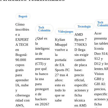
Bogotá
Tech
Cómo
Colombi
Tecnología
Tech
inscribirs
Colombia
Videojuegos
Acer
e a
AMD
¿Qué es
presenta
EXPERT
Kylian
Ryzen 7
la
las tablet
A TECH
Mbappé
7700X3
inteligenc
Iconia
en
vuelve a
D llega
ia de
Duo S14
Bogotá:
la
sin exigir
amenazas
S12 y
90.000
portada
cambio
(CTI) y
D12 y lo
cupos
de EA
de placa
por qué
lentes A
gratis
Sports FC
base:
tu banco
Vision
para
27 tras 4
precio
la usa
GR0 y
aprender
años:
oficial,
para
GI0 AI:
IA, nube
esto es
especific
protegert
precios,
y
todo lo
aciones y
e de
especific
cibersegu
que se
ficha
hackers
aciones 
ridad con
sabe
técnica
en 2026?
ficha
AWS,
en AM5