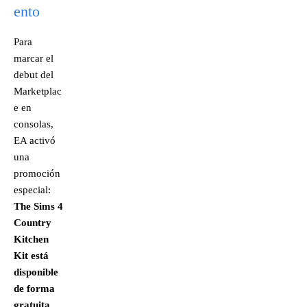
ento
Para
marcar el
debut del
Marketplac
e en
consolas,
EA activó
una
promoción
especial:
The Sims 4
Country
Kitchen
Kit está
disponible
de forma
gratuita