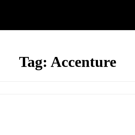
cnología
Tech Colombia
Celulares
Guías
Entreteni
Tag:
Accenture