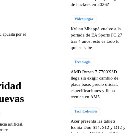
de hackers en 2026?
Videojuegos
Kylian Mbappé vuelve a la
 apuesta por el
portada de EA Sports FC 27
tras 4 años: esto es todo lo
que se sabe
Tecnología
AMD Ryzen 7 7700X3D
llega sin exigir cambio de
ridad
placa base: precio oficial,
especificaciones y ficha
nuevas
técnica en AM5
e
Tech Colombia
Acer presenta las tablets
cia artificial,
Iconia Duo S14, S12 y D12 y
ture...