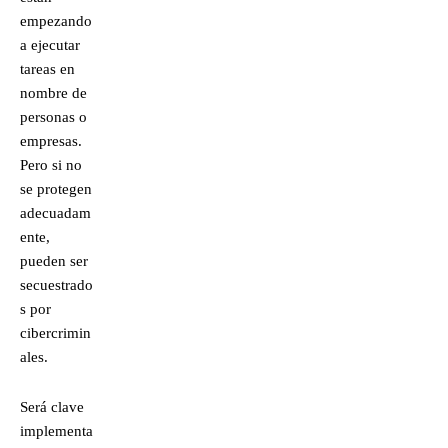
empezando
a ejecutar
tareas en
nombre de
personas o
empresas.
Pero si no
se protegen
adecuadam
ente,
pueden ser
secuestrado
s por
cibercrimin
ales.
Será clave
implementa