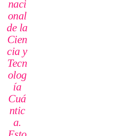
naci
onal
de la
Cien
cia y
Tecn
olog
ía
Cuá
ntic
a.
Esto