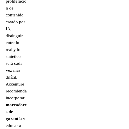
proliferació
n de
contenido
creado por
IA,
distinguir
entre lo
real y lo
sintético
será cada
vez más
difícil.
Accenture
recomienda
incorporar
marcadore
s de
garantía
y
educar a