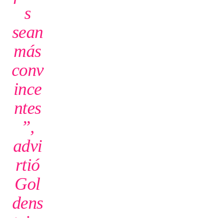
s
sean
más
conv
ince
ntes
”,
advi
rtió
Gol
dens