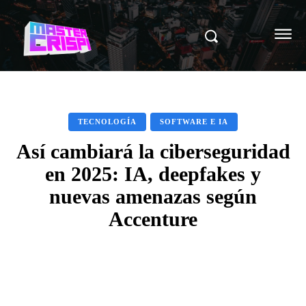
TECNOLOGÍA
SOFTWARE E IA
Así cambiará la ciberseguridad
en 2025: IA, deepfakes y
nuevas amenazas según
Accenture
Facebook
X
Pinterest
WhatsAp