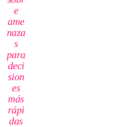
e
ame
naza
s
para
deci
sion
es
más
rápi
das