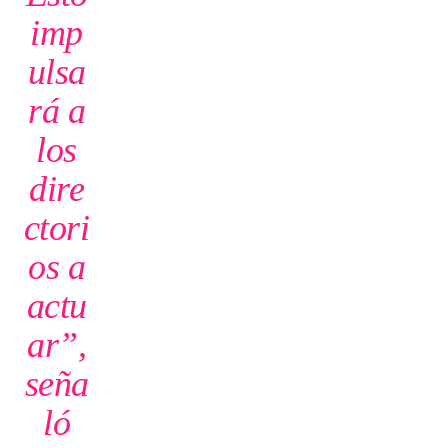
imp
ulsa
rá a
los
dire
ctori
os a
actu
ar”,
seña
ló