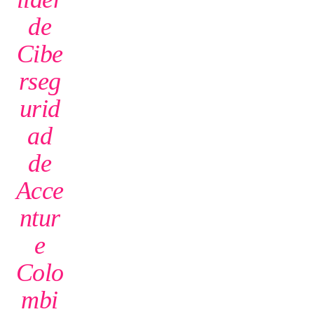
de
Cibe
rseg
urid
ad
de
Acce
ntur
e
Colo
mbi