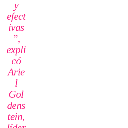
y
efect
ivas
”,
expli
có
Arie
l
Gol
dens
tein,
líder