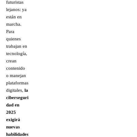
futuristas
lejanos: ya
están en
marcha.
Para
quienes
trabajan en
tecnología,
crean
contenido
o manejan
plataformas
digitales,
la
ciberseguri
dad en
2025
exigirá
nuevas
habilidades