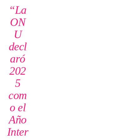
“La
ON
U
decl
aró
202
5
com
o el
Año
Inter