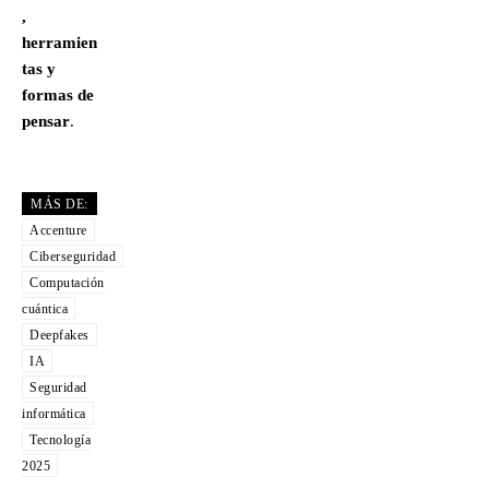
,
herramien
tas y
formas de
pensar
.
MÁS DE:
Accenture
Ciberseguridad
Computación
cuántica
Deepfakes
IA
Seguridad
informática
Tecnología
2025