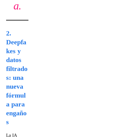
a.
2.
Deepfa
kes y
datos
filtrado
s: una
nueva
fórmul
a para
engaño
s
La IA