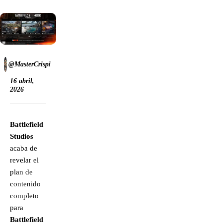
@MasterCrispi
16 abril,
2026
Battlefield
Studios
acaba de
revelar el
plan de
contenido
completo
para
Battlefield