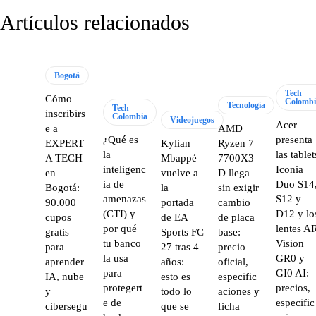
Artículos relacionados
Bogotá
Tech
Cómo
Colombi
Tecnología
Tech
inscribirs
Colombia
Videojuegos
Acer
e a
AMD
¿Qué es
presenta
EXPERT
Kylian
Ryzen 7
la
las tablet
A TECH
Mbappé
7700X3
inteligenc
Iconia
en
vuelve a
D llega
ia de
Duo S14
Bogotá:
la
sin exigir
amenazas
S12 y
90.000
portada
cambio
(CTI) y
D12 y lo
cupos
de EA
de placa
por qué
lentes A
gratis
Sports FC
base:
tu banco
Vision
para
27 tras 4
precio
la usa
GR0 y
aprender
años:
oficial,
para
GI0 AI:
IA, nube
esto es
especific
protegert
precios,
y
todo lo
aciones y
e de
especific
cibersegu
que se
ficha