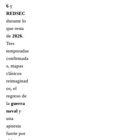
6
y
REDSEC
durante lo
que resta
de
2026
.
Tres
temporadas
confirmada
s, mapas
clásicos
reimaginad
os, el
regreso de
la
guerra
naval
y
una
apuesta
fuerte por