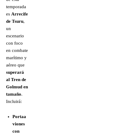
temporada
es
Arrecife
de Tsuru
,
un
escenario
con foco
en combate
marítimo y
aéreo que
superará
al Tren de
Golmud en
tamaño
.
Incluirá:
Portaa
viones
con