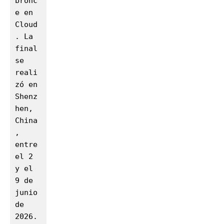
bronc
e en 
Cloud
. La 
final 
se 
reali
zó en 
Shenz
hen, 
China
, 
entre 
el 2 
y el 
9 de 
junio 
de 
2026.