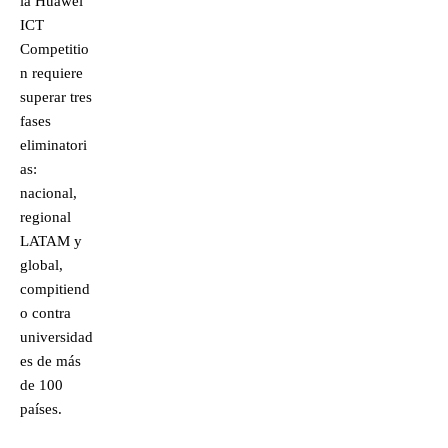
la Huawei
ICT
Competitio
n requiere
superar tres
fases
eliminatori
as:
nacional,
regional
LATAM y
global,
compitiend
o contra
universidad
es de más
de 100
países.