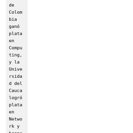
de 
Colom
bia 
ganó 
plata 
en 
Compu
ting, 
y la 
Unive
rsida
d del 
Cauca 
logró 
plata 
en 
Netwo
rk y 