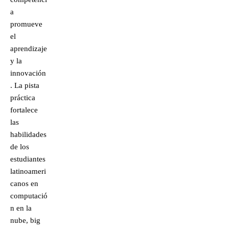
a
promueve
el
aprendizaje
y la
innovación
. La pista
práctica
fortalece
las
habilidades
de los
estudiantes
latinoameri
canos en
computació
n en la
nube, big