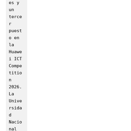
es y 
un 
terce
r 
puest
o en 
la 
Huawe
i ICT 
Compe
titio
n 
2026. 
La 
Unive
rsida
d 
Nacio
nal 