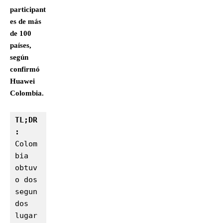
participant
es de más
de 100
países,
según
confirmó
Huawei
Colombia.
TL;DR
:
Colom
bia 
obtuv
o dos 
segun
dos 
lugar