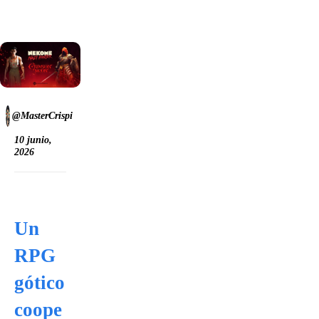
@MasterCrispi
10 junio,
2026
Un
RPG
gótico
coope