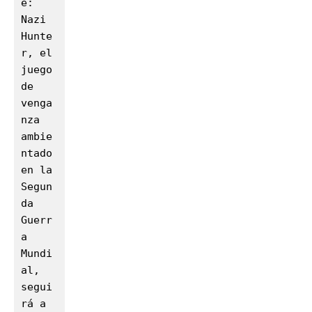
e: 
Nazi 
Hunte
r, el 
juego 
de 
venga
nza 
ambie
ntado 
en la 
Segun
da 
Guerr
a 
Mundi
al, 
segui
rá a 