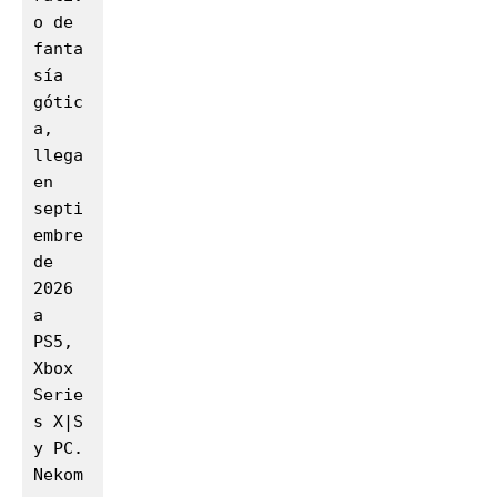
o de 
fanta
sía 
gótic
a, 
llega 
en 
septi
embre 
de 
2026 
a 
PS5, 
Xbox 
Serie
s X|S 
y PC. 
Nekom