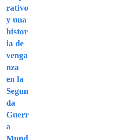
rativo
y una
histor
ia de
venga
nza
en la
Segun
da
Guerr
a
Mund