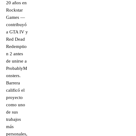
20 años en
Rockstar
Games —
contribuyó
a GTA IV y
Red Dead
Redemptio
n 2 antes
de unirse a
ProbablyM
onsters.
Barrera
calificó el
proyecto
como uno
de sus
trabajos
más
personales,