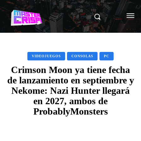
VIDEOJUEGOS
CONSOLAS
PC
Crimson Moon ya tiene fecha
de lanzamiento en septiembre y
Nekome: Nazi Hunter llegará
en 2027, ambos de
ProbablyMonsters
Facebook
X
Pinterest
WhatsAp