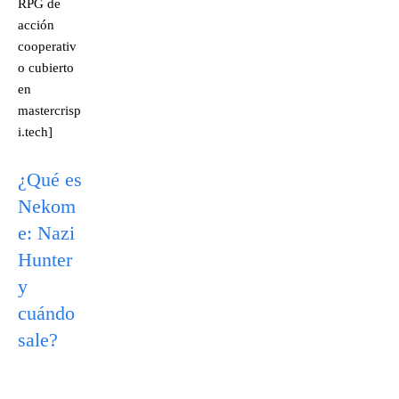
RPG de
acción
cooperativ
o cubierto
en
mastercrisp
i.tech]
¿Qué es
Nekom
e: Nazi
Hunter
y
cuándo
sale?