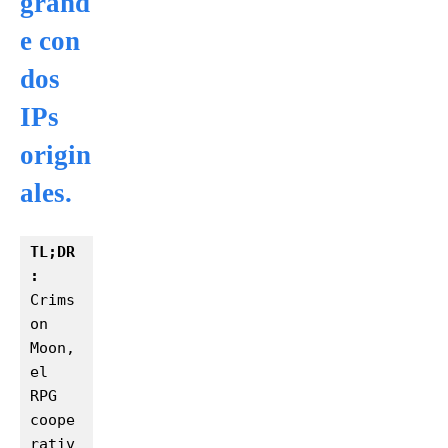
grand
e con
dos
IPs
origin
ales.
TL;DR
:
Crims
on 
Moon, 
el 
RPG 
coope
rativ