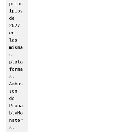
princ
ipios 
de 
2027 
en 
las 
misma
s 
plata
forma
s. 
Ambos 
son 
de 
Proba
blyMo
nster
s.