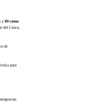
s y
89 como
le del Cauca,
os de
écnica para
emergencias