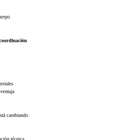
uerpo
, coordinación
eriales
 ventaja
 está cambiando
ación técnica,