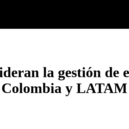
cnología
Tech Colombia
Celulares
Guías
Entreteni
ideran la gestión de 
Colombia y LATAM
rest
WhatsApp
Linkedin
Email