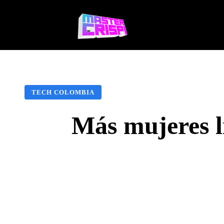
Videojuegos
Te
TECH COLOMBIA
Más mujeres l
Facebook
X
Pinte
CUOTA