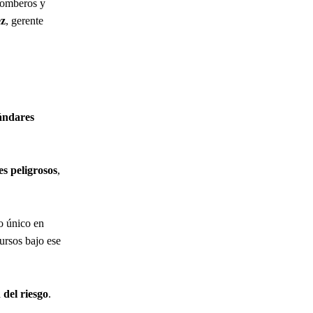
bomberos y
ez
, gerente
ándares
es peligrosos
,
o único en
cursos bajo ese
 del riesgo
.